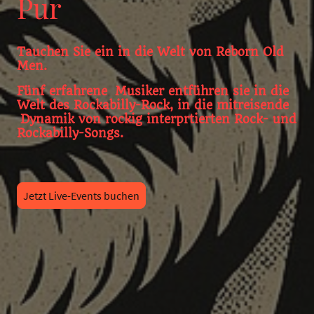
Pur
Tauchen Sie ein in die Welt von Reborn Old
Men.
Fünf erfahrene Musiker entführen sie in die
Welt des Rockabilly-Rock, in die mitreisende
Dynamik von rockig interprtierten Rock- und
Rockabilly-Songs.
Jetzt Live-Events buchen