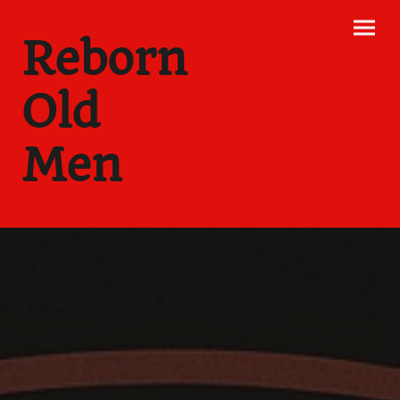
Reborn
Old
Men